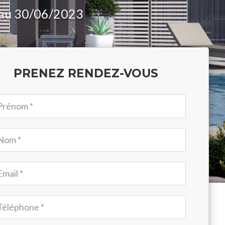
3 au 30/06/2023
PRENEZ RENDEZ-VOUS
mulaire
ding
ge
P
1