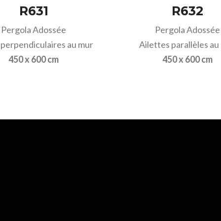
R631
R632
Pergola Adossée
Pergola Adossée
perpendiculaires au mur
Ailettes parallèles au
450 x 600 cm
450 x 600 cm