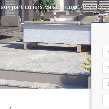
 aux particuliers, valable du 01/06/202
For
-
Lan
Pa
HD
#0